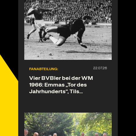
FANABTEILUNG:
Vier BVBler bei der WM
1966: Emmas „Tor des
Jahrhunderts“, Tils
„Wembleytor“und vieles
mehr